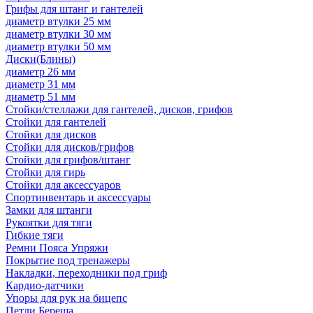
Грифы для штанг и гантелей
диаметр втулки 25 мм
диаметр втулки 30 мм
диаметр втулки 50 мм
Диски(Блины)
диаметр 26 мм
диаметр 31 мм
диаметр 51 мм
Стойки/стеллажи для гантелей, дисков, грифов
Стойки для гантелей
Стойки для дисков
Стойки для дисков/грифов
Стойки для грифов/штанг
Стойки для гирь
Стойки для аксессуаров
Спортинвентарь и аксессуары
Замки для штанги
Рукоятки для тяги
Гибкие тяги
Ремни Пояса Упряжи
Покрытие под тренажеры
Накладки, переходники под гриф
Кардио-датчики
Упоры для рук на бицепс
Петли Береша