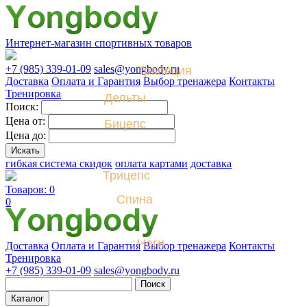
Интернет-магазин спортивных товаров
+7 (985) 339-01-09
sales@yongbody.ru
Трапеция
Доставка
Оплата и Гарантия
Выбор тренажера
Контакты
Тренировка
Дельты
Поиск:
Цена от:
Бицепс
Цена до:
гибкая система скидок
оплата картами
доставка
Трицепс
Товаров: 0
Спина
0
Ноги
Доставка
Оплата и Гарантия
Выбор тренажера
Контакты
Тренировка
+7 (985) 339-01-09
sales@yongbody.ru
Поиск
Каталог