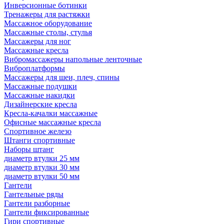
Инверсионные ботинки
Тренажеры для растяжки
Массажное оборудование
Массажные столы, стулья
Массажеры для ног
Массажные кресла
Вибромассажеры напольные ленточные
Виброплатформы
Массажеры для шеи, плеч, спины
Массажные подушки
Массажные накидки
Дизайнерские кресла
Кресла-качалки массажные
Офисные массажные кресла
Спортивное железо
Штанги спортивные
Наборы штанг
диаметр втулки 25 мм
диаметр втулки 30 мм
диаметр втулки 50 мм
Гантели
Гантельные ряды
Гантели разборные
Гантели фиксированные
Гири спортивные