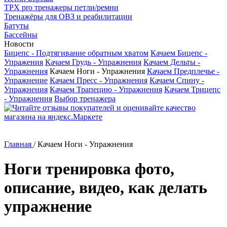
TРX pro тренажеры петли/ремни
Тренажёры для ОВЗ и реабилитации
Батуты
Бассейны
Новости
Бицепс - Подтягивание обратным хватом
Качаем Бицепс -
Упражения
Качаем Грудь - Упражнения
Качаем Дельты -
Упражнения
Качаем Ноги - Упражнения
Качаем Предплечье -
Упражнение
Качаем Пресс - Упражнения
Качаем Спину -
Упражнения
Качаем Трапецию - Упражнения
Качаем Трицепс
- Упражнения
Выбор тренажера
Главная
/
Качаем Ноги - Упражнения
Ноги тренировка фото,
описание, видео, как делать
упражнение