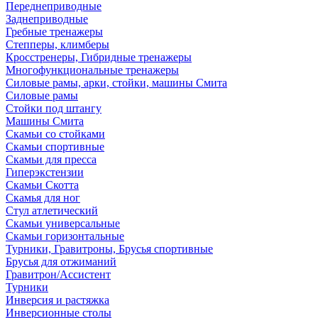
Переднеприводные
Заднеприводные
Гребные тренажеры
Степперы, климберы
Кросстренеры, Гибридные тренажеры
Многофункциональные тренажеры
Силовые рамы, арки, стойки, машины Смита
Силовые рамы
Стойки под штангу
Машины Смита
Скамьи со стойками
Скамьи спортивные
Скамьи для пресса
Гиперэкстензии
Скамьи Скотта
Скамья для ног
Стул атлетический
Скамьи универсальные
Скамьи горизонтальные
Турники, Гравитроны, Брусья спортивные
Брусья для отжиманий
Гравитрон/Ассистент
Турники
Инверсия и растяжка
Инверсионные столы