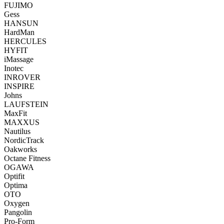
FUJIMO
Gess
HANSUN
HardMan
HERCULES
HYFIT
iMassage
Inotec
INROVER
INSPIRE
Johns
LAUFSTEIN
MaxFit
MAXXUS
Nautilus
NordicTrack
Oakworks
Octane Fitness
OGAWA
Optifit
Optima
OTO
Oxygen
Pangolin
Pro-Form