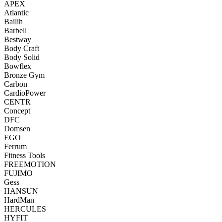
APEX
Atlantic
Bailih
Barbell
Bestway
Body Craft
Body Solid
Bowflex
Bronze Gym
Carbon
CardioPower
CENTR
Concept
DFC
Domsen
EGO
Ferrum
Fitness Tools
FREEMOTION
FUJIMO
Gess
HANSUN
HardMan
HERCULES
HYFIT