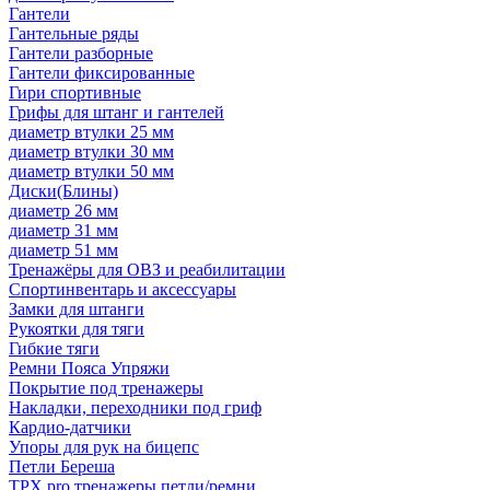
Гантели
Гантельные ряды
Гантели разборные
Гантели фиксированные
Гири спортивные
Грифы для штанг и гантелей
диаметр втулки 25 мм
диаметр втулки 30 мм
диаметр втулки 50 мм
Диски(Блины)
диаметр 26 мм
диаметр 31 мм
диаметр 51 мм
Тренажёры для ОВЗ и реабилитации
Спортинвентарь и аксессуары
Замки для штанги
Рукоятки для тяги
Гибкие тяги
Ремни Пояса Упряжи
Покрытие под тренажеры
Накладки, переходники под гриф
Кардио-датчики
Упоры для рук на бицепс
Петли Береша
TРX pro тренажеры петли/ремни