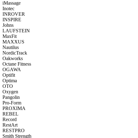
iMassage
Inotec
INROVER
INSPIRE
Johns
LAUFSTEIN
MaxFit
MAXXUS
Nautilus
NordicTrack
Oakworks
Octane Fitness
OGAWA
Optifit
Optima
OTO
Oxygen
Pangolin
Pro-Form
PROXIMA
REBEL
Record
RestArt
RESTPRO
Smith Strength