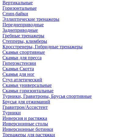
Вертикальные
Горизонтальные
Спин-байки
Эллиптические тренажеры
Переднеприводные
Заднеприводные
Гребные тренажеры
Степперы, климберы
Кросстренеры, Гибридные тренажеры
Скамьи спортивные
Скамьи для пресса
Гиперэкстензии
Скамьи Скотта
Скамья для ног
Стул атлетический
Скамьи универсальные
Скамьи горизонтальные
Турники, Гравитроны, Брусья спортивные
Брусья для отжиманий
Гравитрон/Ассистент
Турники
Инверсия и растяжка
Инверсионные столы
Инверсионные ботинки
Тренажеры для растяжки