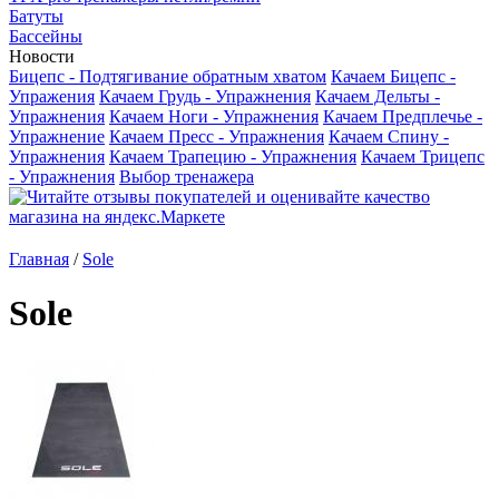
Батуты
Бассейны
Новости
Бицепс - Подтягивание обратным хватом
Качаем Бицепс -
Упражения
Качаем Грудь - Упражнения
Качаем Дельты -
Упражнения
Качаем Ноги - Упражнения
Качаем Предплечье -
Упражнение
Качаем Пресс - Упражнения
Качаем Спину -
Упражнения
Качаем Трапецию - Упражнения
Качаем Трицепс
- Упражнения
Выбор тренажера
Главная
/
Sole
Sole