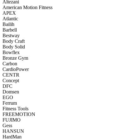
Altezani
American Motion Fitness
APEX
Atlantic
Bailih
Barbell
Bestway
Body Craft
Body Solid
Bowflex
Bronze Gym
Carbon
CardioPower
CENTR
Concept
DFC
Domsen
EGO
Ferrum
Fitness Tools
FREEMOTION
FUJIMO
Gess
HANSUN
HardMan