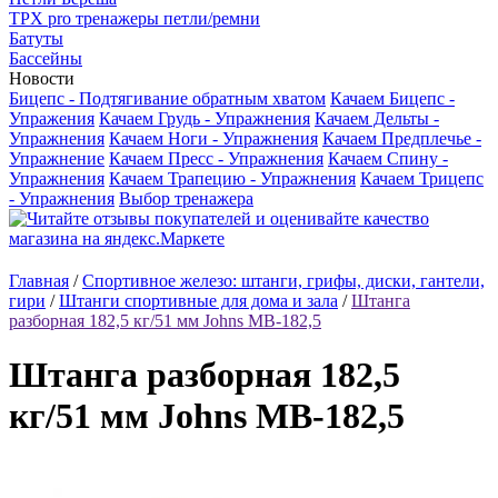
TРX pro тренажеры петли/ремни
Батуты
Бассейны
Новости
Бицепс - Подтягивание обратным хватом
Качаем Бицепс -
Упражения
Качаем Грудь - Упражнения
Качаем Дельты -
Упражнения
Качаем Ноги - Упражнения
Качаем Предплечье -
Упражнение
Качаем Пресс - Упражнения
Качаем Спину -
Упражнения
Качаем Трапецию - Упражнения
Качаем Трицепс
- Упражнения
Выбор тренажера
Главная
/
Спортивное железо: штанги, грифы, диски, гантели,
гири
/
Штанги спортивные для дома и зала
/
Штанга
разборная 182,5 кг/51 мм Jоhns MB-182,5
Штанга разборная 182,5
кг/51 мм Jоhns MB-182,5