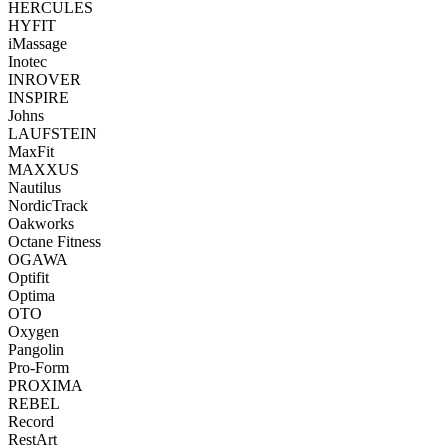
HERCULES
HYFIT
iMassage
Inotec
INROVER
INSPIRE
Johns
LAUFSTEIN
MaxFit
MAXXUS
Nautilus
NordicTrack
Oakworks
Octane Fitness
OGAWA
Optifit
Optima
OTO
Oxygen
Pangolin
Pro-Form
PROXIMA
REBEL
Record
RestArt