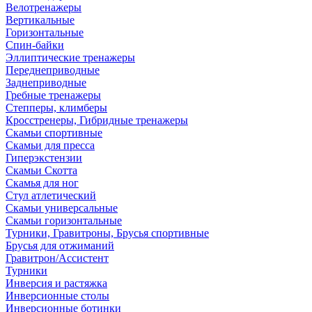
Велотренажеры
Вертикальные
Горизонтальные
Спин-байки
Эллиптические тренажеры
Переднеприводные
Заднеприводные
Гребные тренажеры
Степперы, климберы
Кросстренеры, Гибридные тренажеры
Скамьи спортивные
Скамьи для пресса
Гиперэкстензии
Скамьи Скотта
Скамья для ног
Стул атлетический
Скамьи универсальные
Скамьи горизонтальные
Турники, Гравитроны, Брусья спортивные
Брусья для отжиманий
Гравитрон/Ассистент
Турники
Инверсия и растяжка
Инверсионные столы
Инверсионные ботинки