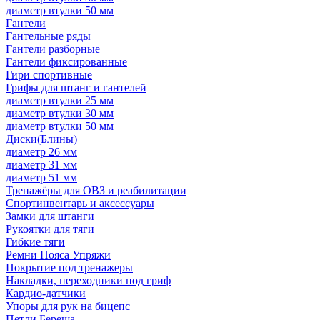
диаметр втулки 50 мм
Гантели
Гантельные ряды
Гантели разборные
Гантели фиксированные
Гири спортивные
Грифы для штанг и гантелей
диаметр втулки 25 мм
диаметр втулки 30 мм
диаметр втулки 50 мм
Диски(Блины)
диаметр 26 мм
диаметр 31 мм
диаметр 51 мм
Тренажёры для ОВЗ и реабилитации
Спортинвентарь и аксессуары
Замки для штанги
Рукоятки для тяги
Гибкие тяги
Ремни Пояса Упряжи
Покрытие под тренажеры
Накладки, переходники под гриф
Кардио-датчики
Упоры для рук на бицепс
Петли Береша