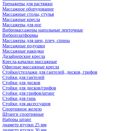
Тренажеры для растяжки
Массажное оборудование
Массажные столы, стулья
Массажные кресла
Массажеры для ног
Вибромассажеры напольные ленточные
Виброплатформы
Массажеры для шеи, плеч, спины
Массажные подушки
Массажные накидки
Дизайнерские кресла
Кресла-качалки массажные
Офисные массажные кресла
Стойки/стеллажи для гантелей, дисков, грифов
Стойки для гантелей
Стойки для дисков
Стойки для дисков/грифов
Стойки для грифов/штанг
Стойки для гирь
Стойки для аксессуаров
Спортивное железо
Штанги спортивные
Наборы штанг
диаметр втулки 25 мм
диаметр втулки 30 мм