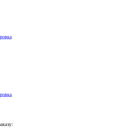
ровка
ровка
аказу: