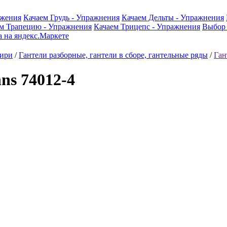
ажения
Качаем Грудь - Упражнения
Качаем Дельты - Упражнения
м Трапецию - Упражнения
Качаем Трицепс - Упражнения
Выбор 
гири
/
Гантели разборные, гантели в сборе, гантельные ряды
/
Ган
ns 74012-4