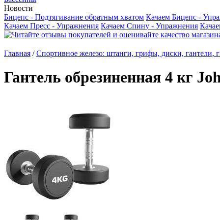
Новости
Бицепс - Подтягивание обратным хватом
Качаем Бицепс - Упр
Качаем Пресс - Упражнения
Качаем Спину - Упражнения
Качае
Главная
/
Спортивное железо: штанги, грифы, диски, гантели, 
Гантель обрезиненная 4 кг Jоh