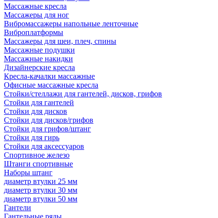
Массажные кресла
Массажеры для ног
Вибромассажеры напольные ленточные
Виброплатформы
Массажеры для шеи, плеч, спины
Массажные подушки
Массажные накидки
Дизайнерские кресла
Кресла-качалки массажные
Офисные массажные кресла
Стойки/стеллажи для гантелей, дисков, грифов
Стойки для гантелей
Стойки для дисков
Стойки для дисков/грифов
Стойки для грифов/штанг
Стойки для гирь
Стойки для аксессуаров
Спортивное железо
Штанги спортивные
Наборы штанг
диаметр втулки 25 мм
диаметр втулки 30 мм
диаметр втулки 50 мм
Гантели
Гантельные ряды