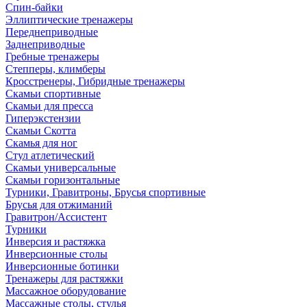
Спин-байки
Эллиптические тренажеры
Переднеприводные
Заднеприводные
Гребные тренажеры
Степперы, климберы
Кросстренеры, Гибридные тренажеры
Скамьи спортивные
Скамьи для пресса
Гиперэкстензии
Скамьи Скотта
Скамья для ног
Стул атлетический
Скамьи универсальные
Скамьи горизонтальные
Турники, Гравитроны, Брусья спортивные
Брусья для отжиманий
Гравитрон/Ассистент
Турники
Инверсия и растяжка
Инверсионные столы
Инверсионные ботинки
Тренажеры для растяжки
Массажное оборудование
Массажные столы, стулья