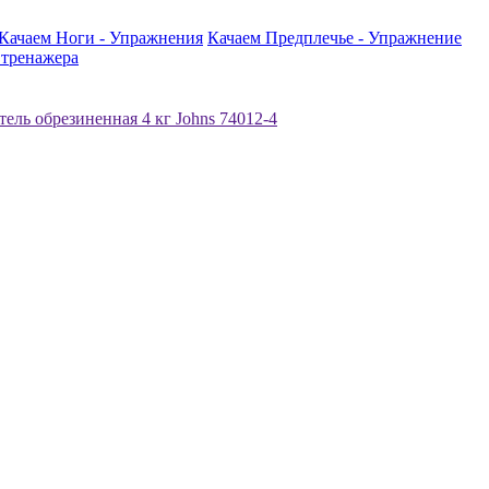
Качаем Ноги - Упражнения
Качаем Предплечье - Упражнение
тренажера
тель обрезиненная 4 кг Jоhns 74012-4