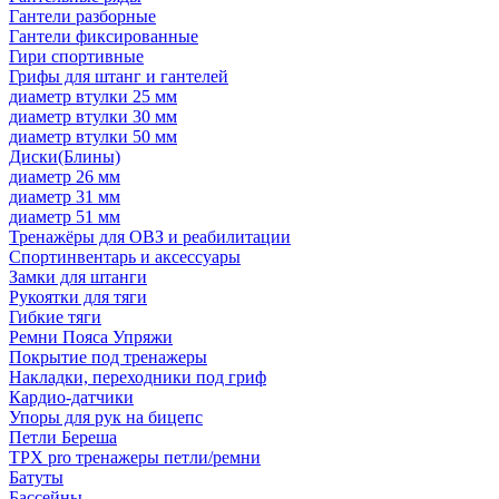
Гантели разборные
Гантели фиксированные
Гири спортивные
Грифы для штанг и гантелей
диаметр втулки 25 мм
диаметр втулки 30 мм
диаметр втулки 50 мм
Диски(Блины)
диаметр 26 мм
диаметр 31 мм
диаметр 51 мм
Тренажёры для ОВЗ и реабилитации
Спортинвентарь и аксессуары
Замки для штанги
Рукоятки для тяги
Гибкие тяги
Ремни Пояса Упряжи
Покрытие под тренажеры
Накладки, переходники под гриф
Кардио-датчики
Упоры для рук на бицепс
Петли Береша
TРX pro тренажеры петли/ремни
Батуты
Бассейны