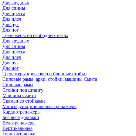
Для грудных
Для спины
Для пресса
Для плеч
Для рук
Для ног
Тренажеры на свободных весах
Для грудных
Для спины
Для пресса
Для плеч
Для рук
Для ног
Тренажеры кроссовер и блочные стойки
Силовые рамы, арки, стойки, машины Смита
Силовые рамы
Стойки под штангу
Машины Смита
Скамьи со стойками
Многофункциональные тренажеры
Кардиотренажеры
Беговые дорожки
Велотренажеры
Вертикальные
Горизонтальные