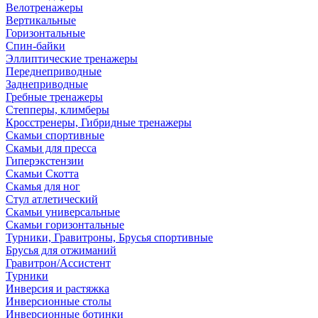
Велотренажеры
Вертикальные
Горизонтальные
Спин-байки
Эллиптические тренажеры
Переднеприводные
Заднеприводные
Гребные тренажеры
Степперы, климберы
Кросстренеры, Гибридные тренажеры
Скамьи спортивные
Скамьи для пресса
Гиперэкстензии
Скамьи Скотта
Скамья для ног
Стул атлетический
Скамьи универсальные
Скамьи горизонтальные
Турники, Гравитроны, Брусья спортивные
Брусья для отжиманий
Гравитрон/Ассистент
Турники
Инверсия и растяжка
Инверсионные столы
Инверсионные ботинки