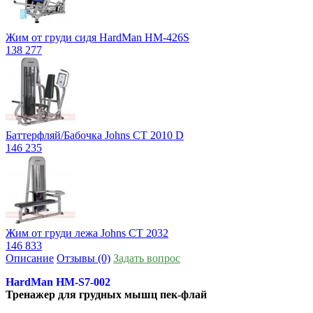
Жим от груди сидя HardMan HM-426S
138 277
Баттерфляй/Бабочка Jоhns CT 2010 D
146 235
Жим от груди лежа Jоhns CT 2032
146 833
Описание
Отзывы (0)
Задать вопрос
HardMan HM-S7-002
Тренажер для грудных мышц пек-флай