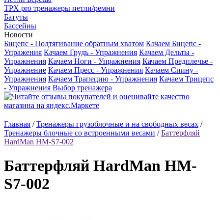
TРX pro тренажеры петли/ремни
Батуты
Бассейны
Новости
Бицепс - Подтягивание обратным хватом
Качаем Бицепс -
Упражения
Качаем Грудь - Упражнения
Качаем Дельты -
Упражнения
Качаем Ноги - Упражнения
Качаем Предплечье -
Упражнение
Качаем Пресс - Упражнения
Качаем Спину -
Упражнения
Качаем Трапецию - Упражнения
Качаем Трицепс
- Упражнения
Выбор тренажера
Главная
/
Тренажеры грузоблочные и на свободных весах
/
Тренажеры блочные со встроенными весами
/
Баттерфляй
HardMan HM-S7-002
Баттерфляй HardMan HM-
S7-002