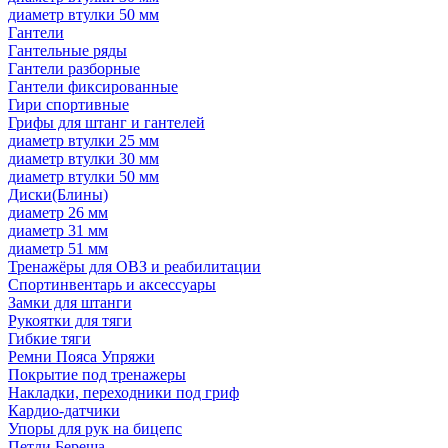
диаметр втулки 50 мм
Гантели
Гантельные ряды
Гантели разборные
Гантели фиксированные
Гири спортивные
Грифы для штанг и гантелей
диаметр втулки 25 мм
диаметр втулки 30 мм
диаметр втулки 50 мм
Диски(Блины)
диаметр 26 мм
диаметр 31 мм
диаметр 51 мм
Тренажёры для ОВЗ и реабилитации
Спортинвентарь и аксессуары
Замки для штанги
Рукоятки для тяги
Гибкие тяги
Ремни Пояса Упряжи
Покрытие под тренажеры
Накладки, переходники под гриф
Кардио-датчики
Упоры для рук на бицепс
Петли Береша