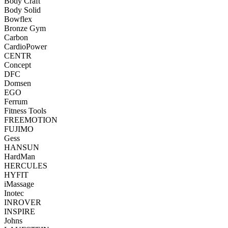
Body Craft
Body Solid
Bowflex
Bronze Gym
Carbon
CardioPower
CENTR
Concept
DFC
Domsen
EGO
Ferrum
Fitness Tools
FREEMOTION
FUJIMO
Gess
HANSUN
HardMan
HERCULES
HYFIT
iMassage
Inotec
INROVER
INSPIRE
Johns