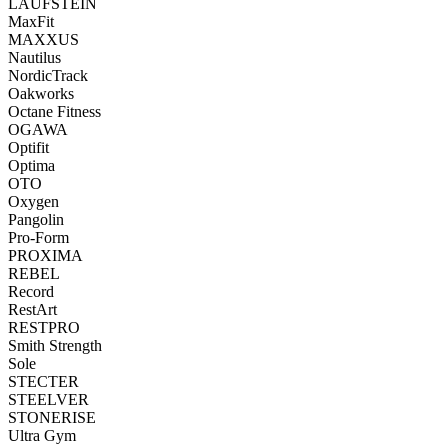
LAUFSTEIN
MaxFit
MAXXUS
Nautilus
NordicTrack
Oakworks
Octane Fitness
OGAWA
Optifit
Optima
OTO
Oxygen
Pangolin
Pro-Form
PROXIMA
REBEL
Record
RestArt
RESTPRO
Smith Strength
Sole
STECTER
STEELVER
STONERISE
Ultra Gym