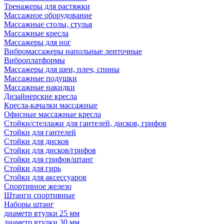
Тренажеры для растяжки
Массажное оборудование
Массажные столы, стулья
Массажные кресла
Массажеры для ног
Вибромассажеры напольные ленточные
Виброплатформы
Массажеры для шеи, плеч, спины
Массажные подушки
Массажные накидки
Дизайнерские кресла
Кресла-качалки массажные
Офисные массажные кресла
Стойки/стеллажи для гантелей, дисков, грифов
Стойки для гантелей
Стойки для дисков
Стойки для дисков/грифов
Стойки для грифов/штанг
Стойки для гирь
Стойки для аксессуаров
Спортивное железо
Штанги спортивные
Наборы штанг
диаметр втулки 25 мм
диаметр втулки 30 мм