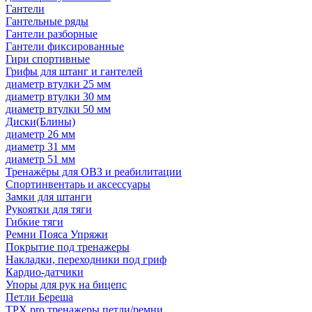
Гантели
Гантельные ряды
Гантели разборные
Гантели фиксированные
Гири спортивные
Грифы для штанг и гантелей
диаметр втулки 25 мм
диаметр втулки 30 мм
диаметр втулки 50 мм
Диски(Блины)
диаметр 26 мм
диаметр 31 мм
диаметр 51 мм
Тренажёры для ОВЗ и реабилитации
Спортинвентарь и аксессуары
Замки для штанги
Рукоятки для тяги
Гибкие тяги
Ремни Пояса Упряжи
Покрытие под тренажеры
Накладки, переходники под гриф
Кардио-датчики
Упоры для рук на бицепс
Петли Береша
TРX pro тренажеры петли/ремни