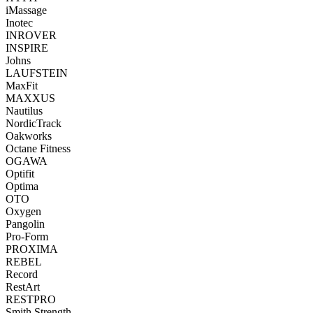
iMassage
Inotec
INROVER
INSPIRE
Johns
LAUFSTEIN
MaxFit
MAXXUS
Nautilus
NordicTrack
Oakworks
Octane Fitness
OGAWA
Optifit
Optima
OTO
Oxygen
Pangolin
Pro-Form
PROXIMA
REBEL
Record
RestArt
RESTPRO
Smith Strength