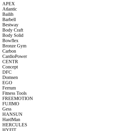
APEX
Atlantic
Bailih
Barbell
Bestway
Body Craft
Body Solid
Bowflex
Bronze Gym
Carbon
CardioPower
CENTR
Concept
DFC
Domsen
EGO
Ferrum
Fitness Tools
FREEMOTION
FUJIMO
Gess
HANSUN
HardMan
HERCULES
HYFIT