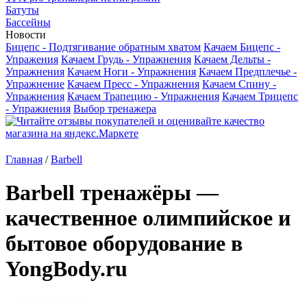
Батуты
Бассейны
Новости
Бицепс - Подтягивание обратным хватом
Качаем Бицепс -
Упражения
Качаем Грудь - Упражнения
Качаем Дельты -
Упражнения
Качаем Ноги - Упражнения
Качаем Предплечье -
Упражнение
Качаем Пресс - Упражнения
Качаем Спину -
Упражнения
Качаем Трапецию - Упражнения
Качаем Трицепс
- Упражнения
Выбор тренажера
Главная
/
Barbell
Barbell тренажёры —
качественное олимпийское и
бытовое оборудование в
YongBody.ru