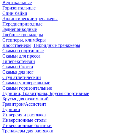
Вертикальные
Горизонтальные
Спин-байки
Эллиптические тренажеры
Переднеприводные
Заднеприводные
Гребные тренажеры
Степперы, климберы
Кросстренеры, Гибридные тренажеры
Скамьи спортивные
Скамьи для пресса
Гиперэкстензии
Скамьи Скотта
Скамья для ног
Стул атлетический
Скамьи универсальные
Скамьи горизонтальные
Турники, Гравитроны, Брусья спортивные
Брусья для отжиманий
Гравитрон/Ассистент
Турники
Инверсия и растяжка
Инверсионные столы
Инверсионные ботинки
Тренажеры для растяжки